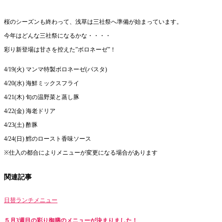
桜のシーズンも終わって、浅草は三社祭へ準備が始まっています。
今年はどんな三社祭になるかな・・・・
彩り新登場は甘さを控えた”ボロネーゼ”！
4/19(火) マンマ特製ボロネーゼ(パスタ)
4/20(水) 海鮮ミックスフライ
4/21(木) 旬の温野菜と蒸し豚
4/22(金) 海老ドリア
4/23(土) 酢豚
4/24(日) 鱈のロースト香味ソース
※仕入の都合によりメニューが変更になる場合があります
関連記事
日替ランチメニュー
５月3週目の彩り御膳のメニューが決まりました！