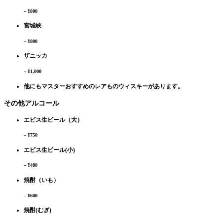
– ¥800
宮城峡
– ¥800
ザニッカ
– ¥1,000
他にもマスターおすすめのレアものウィスキーがあります。
その他アルコール
エビス生ビール（大）
– ¥750
エビス生ビール(小)
– ¥480
焼酎（いも）
– ¥600
焼酎(むぎ)