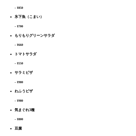
– ¥850
氷下魚（こまい）
– ¥700
もりもりグリーンサラダ
– ¥660
トマトサラダ
– ¥550
サラミピザ
– ¥980
わふうピザ
– ¥980
気まぐれ3種
– ¥800
豆腐