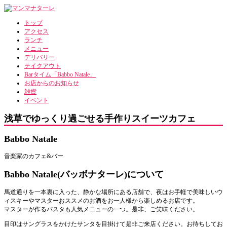
トップ
アクセス
ランチ
メニュー
デリバリー
テイクアウト
Barタイム「Babbo Natale」
お店からのお知らせ
雑貨
イベント
浅草でゆっくり過ごせる手作りスイーツカフェ
Babbo Natale
音楽家のカフェ&バー
Babbo Natale(バッボナターレ)について
馬道通りを一本裏に入った、静かな場所にある店舗で、夜はお手軽で美味しいウ
ィスキーやマスターおススメのお酒をお一人様から楽しめるお店です。
マスターが作るパスタも人気メニューの一つ。是非、ご笑味ください。
目印はサングラスをかけたサンタを目掛けて是非ご来店ください。お待ちしてお