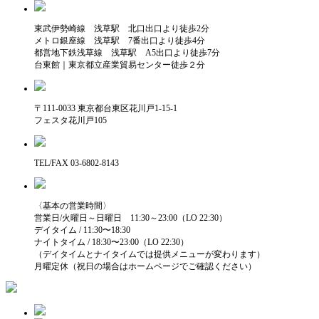
東武伊勢崎線 浅草駅 北口出口より徒歩2分
メトロ銀座線 浅草駅 7番出口より徒歩4分
都営地下鉄浅草線 浅草駅 A5出口より徒歩7分
台東館｜東京都立産業貿易センター徒歩２分
〒111-0033 東京都台東区花川戸1-15-1
フェスタ花川戸105
TEL/FAX 03-6802-8143
〈基本の営業時間〉
営業日/火曜日～日曜日 11:30～23:00（LO 22:30）
デイタイム / 11:30〜18:30
ナイトタイム / 18:30〜23:00（LO 22:30）
（デイタイムとナイタイムでは提供メニューが変わります）
月曜定休（祝日の場合はホームページでご確認ください）